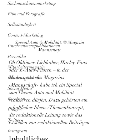
Suchmaschinenmarketing
Film und Fotografie
Selbständigkeit
Content-Marketing
Special Auto & Mobilität: © Magazin 
Unternehmenspublikationen
Mannschaft.
Periodika
Ob Oldtimer-Liebhaber, Harley-Fans 
Mitarbeitermagazin
oder E-Auto-Piloten – in der 
Maiausgabe des Magazins 
Kundenzeitschrift
«Mannschaft» habe ich ein Special 
Social Media
zum Thema Auto und Mobilität 
Facebook
realisieren dürfen. Dazu gehörten ein 
inhaltliches Ideen-/Themenkonzept, 
Google+
die redaktionelle Leitung sowie das 
Twitter
Erstellen von redaktionellen Beiträgen.
Instagram
Inhaltliches 