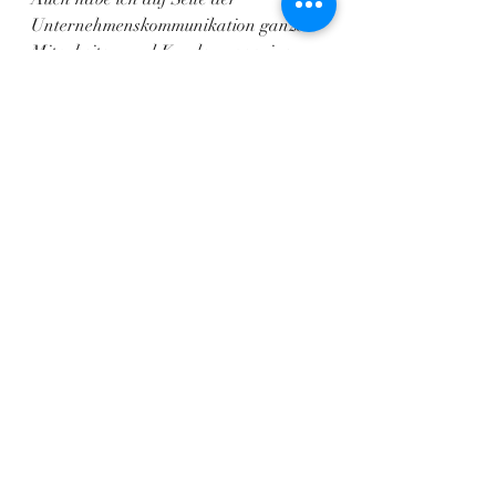
Unternehmenskommunikation 
ganze 
Mitarbeiter- und Kundenmagazine 
produziert
 – von der Konzeptidee über 
die Themensetzung bis hin zur 
redaktionellen Leitung und Umsetzung 
sowie Leitung der Produktion und 
Realisation mit Grafiker*innen, 
Illustrator*innen, Fotograf*innen 
oder Druckereien.
Benötigen Sie eine projektbezogene 
Unterstützung in der Redaktion und 
Realisation von redaktionellen 
Inhalten? Ob für Zeitungen, 
Zeitschriften oder 
Unternehmensmagazine – nehmen Sie 
mit mir Kontakt auf: info@werbung-
kmu-ngo.ch / 079 275 22 72.