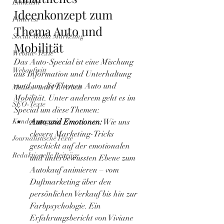
LinkedIn
Ideenkonzept zum 
Pinterest
Thema Auto und 
Social Media Marketing
Mobilität
Website-Texte
Das 
Auto-Special
 ist eine Mischung 
Webauftritt
aus Information und Unterhaltung 
rund um die Themen Auto und 
Medien- und PR-Arbeit
Mobilität. Unter anderem geht es im 
SEO-Texte
Special um diese Themen:
Kundenmagazin
Auto und Emotionen:
 Wie uns 
clevere Marketing-Tricks 
Journalistische Texte
geschickt auf der emotionalen 
Redaktionelle Beiträge
und unterbewussten Ebene zum 
Autokauf animieren – vom 
Duftmarketing über den 
persönlichen Verkauf bis hin zur 
Farbpsychologie. Ein 
Erfahrungsbericht von Viviane 