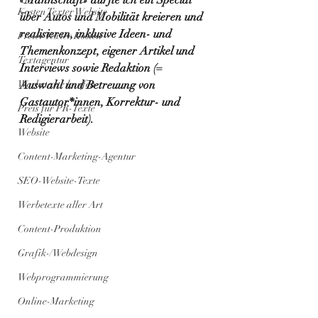
«Mannschaft» durfte ich ein Special 
Kosten Texter Website
über Autos und Mobilität kreieren und 
realisieren, inklusive Ideen- und 
Freier Texter Kosten
Themenkonzept, eigener Artikel und 
Textagentur
Interviews sowie Redaktion (= 
Werbetexte kaufen
Auswahl und Betreuung von 
Gastautor*innen, Korrektur- und 
Preis für PR-Texte
Redigierarbeit).
Website
Content-Marketing-Agentur
SEO-Website-Texte
Werbetexte aller Art
Content-Produktion
Grafik-/Webdesign
Webprogrammierung
Online-Marketing