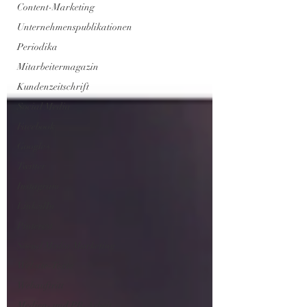
Content-Marketing
Unternehmenspublikationen
Periodika
Mitarbeitermagazin
Kundenzeitschrift
Social Media
Facebook
Google+
Twitter
Instagram
LinkedIn
Pinterest
Social Media Marketing
Website-Texte
Webauftritt
Medien- und PR-Arbeit