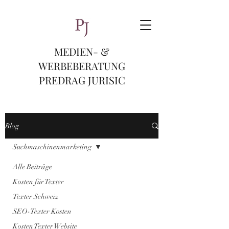
MEDIEN- &
WERBEBERATUNG
PREDRAG JURISIC
Blog
Suchmaschinenmarketing
Alle Beiträge
Kosten für Texter
Texter Schweiz
SEO-Texter Kosten
Kosten Texter Website