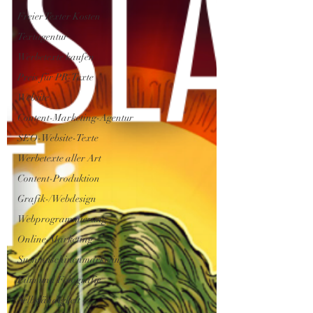
Freier Texter Kosten
Textagentur
Werbetexte kaufen
Preis für PR-Texte
Website
Content-Marketing-Agentur
SEO-Website-Texte
Werbetexte aller Art
Content-Produktion
Grafik-/Webdesign
Webprogrammierung
Online-Marketing
Suchmaschinenmarketing
Film und Fotografie
Selbständigkeit