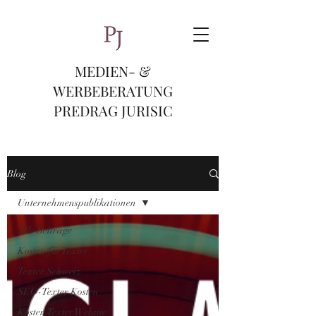
MEDIEN- &
WERBEBERATUNG
PREDRAG JURISIC
Blog
Unternehmenspublikationen
Alle Beiträge
Kosten für Texter
Texter Schweiz
SEO-Texter Kosten
Kosten Texter Website