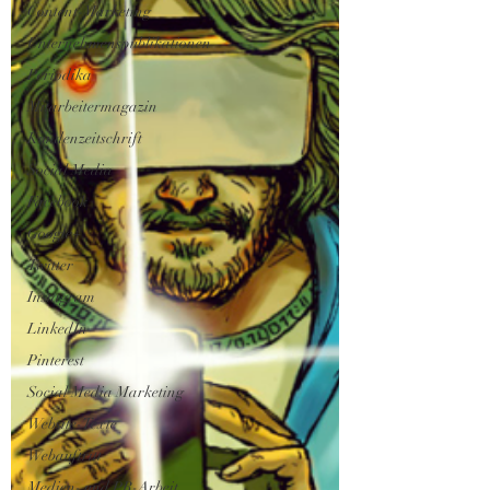
Content-Marketing
Unternehmenspublikationen
Periodika
Mitarbeitermagazin
Kundenzeitschrift
Social Media
Facebook
Google+
Twitter
Instagram
LinkedIn
Pinterest
Social Media Marketing
Website-Texte
Webauftritt
Medien- und PR-Arbeit